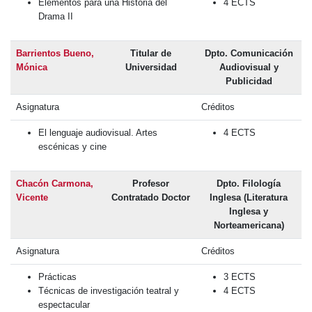
Elementos para una Historia del
4 ECTS
Drama II
Barrientos Bueno,
Titular de
Dpto. Comunicación
Mónica
Universidad
Audiovisual y
Publicidad
Asignatura
Créditos
El lenguaje audiovisual. Artes
4 ECTS
escénicas y cine
Chacón Carmona,
Profesor
Dpto. Filología
Vicente
Contratado Doctor
Inglesa (Literatura
Inglesa y
Norteamericana)
Asignatura
Créditos
Prácticas
3 ECTS
Técnicas de investigación teatral y
4 ECTS
espectacular