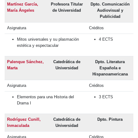
Martínez García,
Profesora Titular
Dpto. Comunicación
María Ángeles
de Universidad
Audiovisual y
Publicidad
Asignatura
Créditos
Mitos universales y su plasmación
4 ECTS
estética y espectacular
Palenque Sánchez,
Catedrática de
Dpto. Literatura
Marta
Universidad
Española e
Hispanoamericana
Asignatura
Créditos
Elementos para una Historia del
3 ECTS
Drama I
Rodríguez Cunill,
Catedrática de
Dpto. Pintura
Inmaculada
Universidad
Asignatura
Créditos