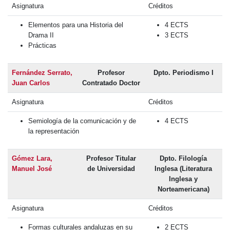
Asignatura
Créditos
Elementos para una Historia del
4 ECTS
Drama II
3 ECTS
Prácticas
Fernández Serrato,
Profesor
Dpto. Periodismo I
Juan Carlos
Contratado Doctor
Asignatura
Créditos
Semiología de la comunicación y de
4 ECTS
la representación
Gómez Lara,
Profesor Titular
Dpto. Filología
Manuel José
de Universidad
Inglesa (Literatura
Inglesa y
Norteamericana)
Asignatura
Créditos
Formas culturales andaluzas en su
2 ECTS