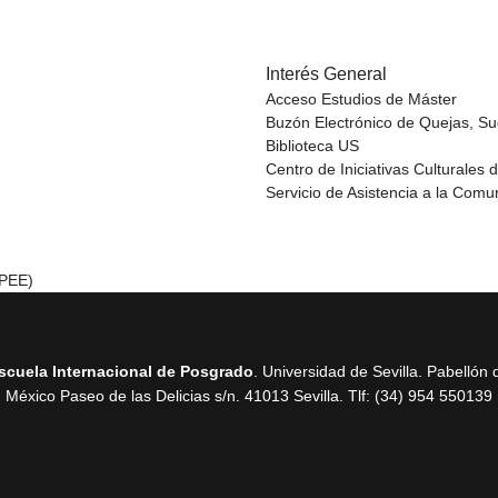
Interés General
Acceso Estudios de Máster
Buzón Electrónico de Quejas, Su
Biblioteca US
Centro de Iniciativas Culturales 
Servicio de Asistencia a la Comu
SPEE)
scuela Internacional de Posgrado
. Universidad de Sevilla. Pabellón 
México Paseo de las Delicias
s/n. 41013 Sevilla
. Tlf: (34) 954 550139