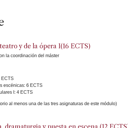
e
eatro y de la ópera I(16 ECTS)
on la coordinación del máster
 6 ECTS
tes escénicas: 6 ECTS
culares I: 4 ECTS
torio al menos una de las tres asignaturas de este módulo)
 dramaturgia y puesta en escena (12 ECTS