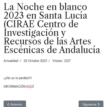
La Noche en blanco
2023 en Santa Lucía
(CIRAE Centro de
Investigación y
Recursos de las Artes
Escénicas de Andalucía
Actualidad
02 Octubre 2023
Visitas: 1327
¡¡¡No os lo perdáis!!!
INFORMACIÓN
AQUÍ
Artículo anterior: Presentación del máster y conferencia de apertu
Artículo siguie
Anterior
Siguiente