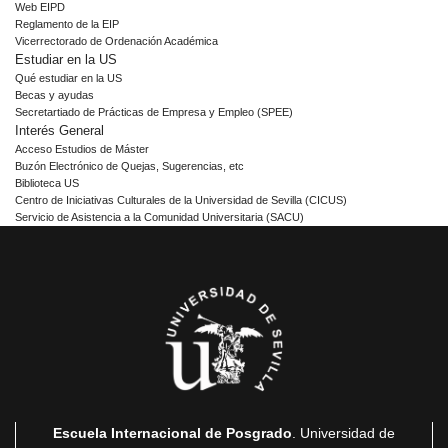
Web EIPD
Reglamento de la EIP
Vicerrectorado de Ordenación Académica
Estudiar en la US
Qué estudiar en la US
Becas y ayudas
Secretartiado de Prácticas de Empresa y Empleo (SPEE)
Interés General
Acceso Estudios de Máster
Buzón Electrónico de Quejas, Sugerencias, etc
Biblioteca US
Centro de Iniciativas Culturales de la Universidad de Sevilla (CICUS)
Servicio de Asistencia a la Comunidad Universitaria (SACU)
Escuela Internacional de Posgrado
. Universidad de