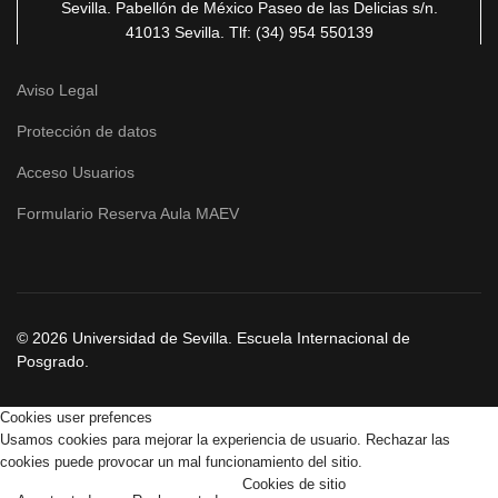
Sevilla. Pabellón de México Paseo de las Delicias
s/n.
41013 Sevilla
. Tlf: (34) 954 550139
Aviso Legal
Protección de datos
Acceso Usuarios
Formulario Reserva Aula MAEV
© 2026 Universidad de Sevilla. Escuela Internacional de
Posgrado.
Cookies user prefences
Usamos cookies para mejorar la experiencia de usuario. Rechazar las
cookies puede provocar un mal funcionamiento del sitio.
Cookies de sitio