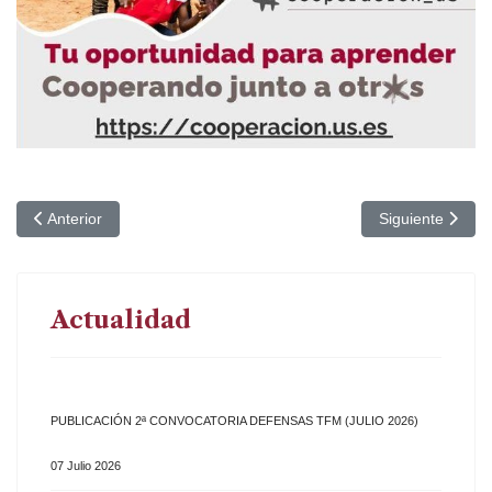
Artículo anterior: Clausura Curso 2023-24
Artículo siguien
Anterior
Siguiente
Actualidad
PUBLICACIÓN 2ª CONVOCATORIA DEFENSAS TFM (JULIO 2026)
07 Julio 2026